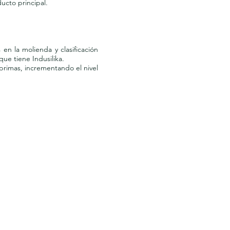
ducto principal.
n la molienda y clasificación
ue tiene Indusilika.
primas, incrementando el nivel