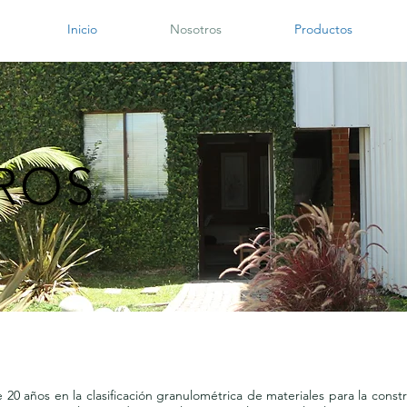
Inicio
Nosotros
Productos
ROS
0 años en la clasificación granulométrica de materiales para la constr